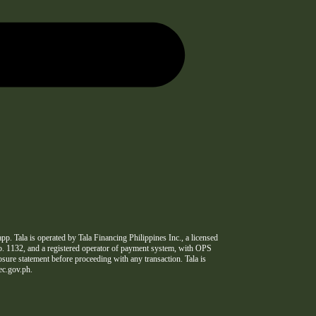
 app. Tala is operated by Tala Financing Philippines Inc., a licensed
 1132, and a registered operator of payment system, with OPS
re statement before proceeding with any transaction. Tala is
ec.gov.ph.