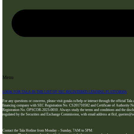
Menu
LOOK FOR TALA IN THE LIST OF SEC REGISTERED LENDING PLATFORMS
For any questions or concerns, please visit gotala.co/help or interact through the official Tala
financing company with SEC Registration No. CS201710582 and Certificate of Authority No.
Registration No. OPSCOR-2023-0010. Always study the terms and conditions and the disclosu
regulated by the Securities and Exchange Commission, with email address at flcd_queries@s
Contact the Tala Hotline from Monday – Sunday, 7AM to 5PM: