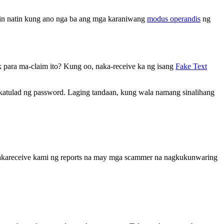
min natin kung ano nga ba ang mga karaniwang
modus operandis
ng
k para ma-claim ito? Kung oo, naka-receive ka ng isang
Fake Text
katulad ng password. Laging tandaan, kung wala namang sinalihang
kakareceive kami ng reports na may mga scammer na nagkukunwaring