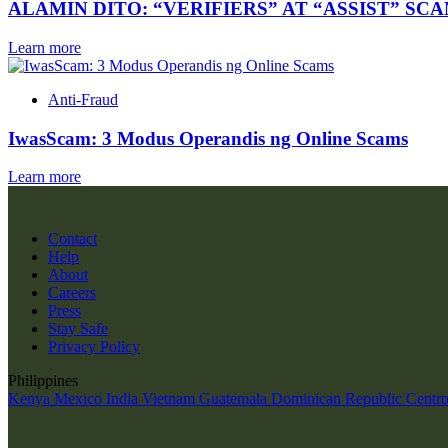
ALAMIN DITO: “VERIFIERS” AT “ASSIST” SC
Learn more
Anti-Fraud
IwasScam: 3 Modus Operandis ng Online Scams
Learn more
Contact
Help
About
Careers
Press
Stay Safe
Privacy Policy
Philippines
Kenya
Mexico
India
Vietnam
Guatemala
Dominican Republic
Centr