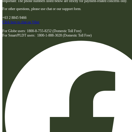
Important: The phone numbers listed below are strictly for payment-related concerns only.
For other questions, please use chat or our support form.
+63 2 8845 9466
Click here to chat on Viber
For Globe users: 1800-8-755-8252 (Domestic Toll Free)
For Smart/PLDT users: 1800-1-888-3028 (Domestic Toll Free)