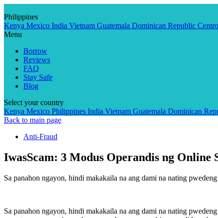
Skip
to
Philippines
content
Kenya
Mexico
India
Vietnam
Guatemala
Dominican Republic
Centr
Menu
Borrow
Reviews
FAQ
Stay Safe
Blog
Select your country
Kenya
Mexico
Philippines
India
Vietnam
Guatemala
Dominican Repu
Back to main page
Anti-Fraud
IwasScam: 3 Modus Operandis ng Online 
Sa panahon ngayon, hindi makakaila na ang dami na nating pwedeng 
Sa panahon ngayon, hindi makakaila na ang dami na nating pwedeng 