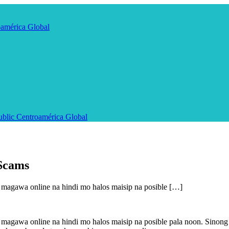
oamérica
Global
blic
Centroamérica
Global
Scams
magawa online na hindi mo halos maisip na posible […]
magawa online na hindi mo halos maisip na posible pala noon. Sinong