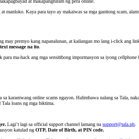
makapagbayad at makapanghiram ng pera online.
g at manloko. Kaya para tayo ay makaiwas sa mga ganitong scam, ala
ng may premyo kang napanalunan, at kailangan mo lang i-click ang lin
text message na ito
.
k para ma-hack ang mga sensitibong impormasyon sa iyong cellphone 
ta sa karaniwang online scams ngayon. Halimbawa nalang sa Tala, na
Tala loans ng mga biktima.
er.
Lagi’t lagi sa official support channel lamang na
support@tala.ph
.
masyon katulad ng
OTP, Date of Birth, at PIN code.