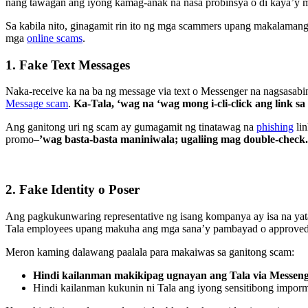
nang tawagan ang iyong kamag-anak na nasa probinsya o di kaya’y 
Sa kabila nito, ginagamit rin ito ng mga scammers upang makalaman
mga
online scams
.
1. Fake Text Messages
Naka-receive ka na ba ng message via text o Messenger na nagsasabi
Message scam
.
Ka-Tala, ‘wag na ‘wag mong i-cli-click ang link sa 
Ang ganitong uri ng scam ay gumagamit ng tinatawag na
phishing
lin
promo–
’wag basta-basta maniniwala; ugaliing mag double-check.
2. Fake Identity o Poser
Ang pagkukunwaring representative ng isang kompanya ay isa na ya
Tala employees upang makuha ang mga sana’y pambayad o approved 
Meron kaming dalawang paalala para makaiwas sa ganitong scam:
Hindi kailanman makikipag ugnayan ang Tala via Messeng
Hindi kailanman kukunin ni Tala ang iyong sensitibong impor