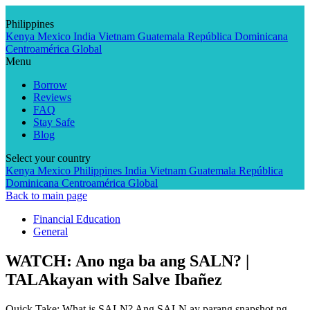
Skip
to
Philippines
content
Kenya
Mexico
India
Vietnam
Guatemala
República Dominicana
Centroamérica
Global
Menu
Borrow
Reviews
FAQ
Stay Safe
Blog
Select your country
Kenya
Mexico
Philippines
India
Vietnam
Guatemala
República
Dominicana
Centroamérica
Global
Back to main page
Financial Education
General
WATCH: Ano nga ba ang SALN? |
TALAkayan with Salve Ibañez
Quick Take: What is SALN? Ang SALN ay parang snapshot ng