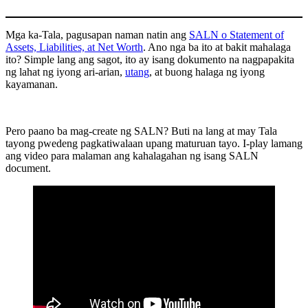
Mga ka-Tala, pagusapan naman natin ang
SALN o Statement of
Assets, Liabilities, at Net Worth
. Ano nga ba ito at bakit mahalaga
ito? Simple lang ang sagot, ito ay isang dokumento na nagpapakita
ng lahat ng iyong ari-arian,
utang
, at buong halaga ng iyong
kayamanan.
Pero paano ba mag-create ng SALN? Buti na lang at may Tala
tayong pwedeng pagkatiwalaan upang maturuan tayo. I-play lamang
ang video para malaman ang kahalagahan ng isang SALN
document.