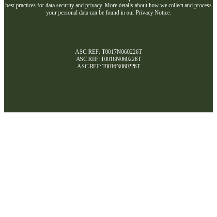
best practices for data security and privacy. More details about how we collect and process
your personal data can be found in our Privacy Notice.
ASC REF: T0017N060226T
ASC REF:
T0018N060226T
ASC REF:
T0016N060226T