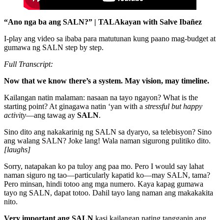
“Ano nga ba ang SALN?” | TALAkayan with Salve
Ibañez
I-play ang video sa ibaba para matutunan kung paano mag-budget at
gumawa ng SALN step by step.
Full Transcript:
Now that we know there’s a system. May vision, may timeline.
Kailangan natin malaman: nasaan na tayo ngayon? What is the
starting point? At ginagawa natin ‘yan with a
stressful but happy
activity
—ang tawag ay
SALN
.
Sino dito ang nakakarinig ng SALN sa dyaryo, sa telebisyon? Sino
ang walang SALN? Joke lang! Wala naman sigurong pulitiko dito.
[laughs]
Sorry, natapakan ko pa tuloy ang paa mo. Pero I would say lahat
naman siguro ng tao—particularly kapatid ko—may SALN, tama?
Pero minsan, hindi totoo ang mga numero. Kaya kapag gumawa
tayo ng SALN, dapat totoo. Dahil tayo lang naman ang makakakita
nito.
Very important ang SALN
kasi kailangan nating tanggapin ang