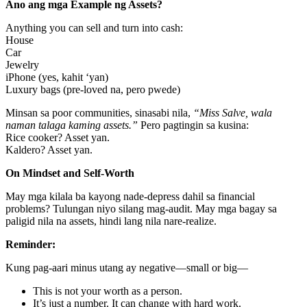
Ano ang mga Example ng Assets?
Anything you can sell and turn into cash:
House
Car
Jewelry
iPhone (yes, kahit ‘yan)
Luxury bags (pre-loved na, pero pwede)
Minsan sa poor communities, sinasabi nila,
“Miss Salve, wala
naman talaga kaming assets.”
Pero pagtingin sa kusina:
Rice cooker? Asset yan.
Kaldero? Asset yan.
On Mindset and Self-Worth
May mga kilala ba kayong nade-depress dahil sa financial
problems? Tulungan niyo silang mag-audit. May mga bagay sa
paligid nila na assets, hindi lang nila nare-realize.
Reminder:
Kung pag-aari minus utang ay negative—small or big—
This is not your worth as a person.
It’s just a number. It can change with hard work.