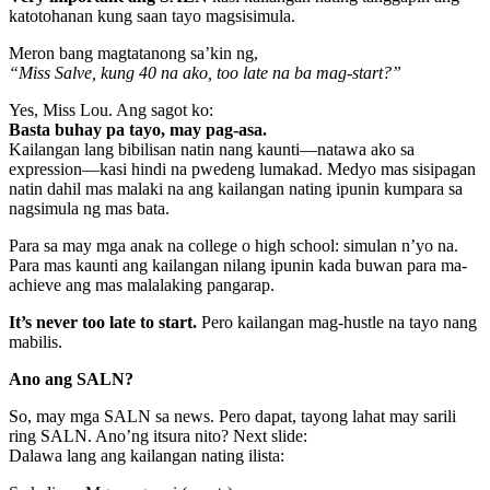
katotohanan kung saan tayo magsisimula.
Meron bang magtatanong sa’kin ng,
“Miss Salve, kung 40 na ako, too late na ba mag-start?”
Yes, Miss Lou. Ang sagot ko:
Basta buhay pa tayo, may pag-asa.
Kailangan lang bibilisan natin nang kaunti—natawa ako sa
expression—kasi hindi na pwedeng lumakad. Medyo mas sisipagan
natin dahil mas malaki na ang kailangan nating ipunin kumpara sa
nagsimula ng mas bata.
Para sa may mga anak na college o high school: simulan n’yo na.
Para mas kaunti ang kailangan nilang ipunin kada buwan para ma-
achieve ang mas malalaking pangarap.
It’s never too late to start.
Pero kailangan mag-hustle na tayo nang
mabilis.
Ano ang SALN?
So, may mga SALN sa news. Pero dapat, tayong lahat may sarili
ring SALN. Ano’ng itsura nito? Next slide:
Dalawa lang ang kailangan nating ilista: