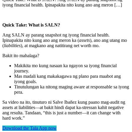
iyong financial health. Ipinapakita nito kung ano ang meron […]
Quick Take: What is SALN?
Ang SALN ay parang snapshot ng iyong financial health.
Ipinapakita nito kung ano ang meron ka (
assets
), ano ang utang mo
(
liabilities
), at magkano ang natitirang net worth mo.
Bakit ito mahalaga?
Makikita mo kung nasaan ka ngayon sa iyong financial
journey.
Mas madali kang makakagawa ng plano para maabot ang
iyong goals.
Tinutulungan ka nitong maging aware at responsable sa iyong
pera.
Sa video na ito, tinuturo ni Salve Ibañez kung paano mag-audit ng
assets at liabilities—at bakit hindi dapat ka-stressan kahit negative
ang resulta. Tandaan, “this is just a number—it can change with
hard work.”
Download the Tala App now