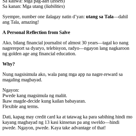
Sa kaliwa: Mga pag-aari (
assets
)
Sa kanan: Mga utang (
liabilities
)
Syempre, number one ilalagay natin d’yan:
utang sa Tala
—dahil
ang Tala, amazing!
A Personal Reflection from Salve
Ako, bilang financial journalist of almost 30 years—tagal ko nang
nagrereport sa dyaryo, telebisyon, radyo—ngayon lang nagkaroon
ng golden age ang financial education.
Why?
Nung nagsisimula ako, wala pang mga app na nagre-reward sa
magaling magbayad.
Ngayon:
Pwede kang magsimula ng maliit.
Ikaw magde-decide kung kailan babayaran.
Flexible ang terms.
Dati, kapag may credit card ka at tatawag ka para sabihing hindi mo
kayang magbayad ng 13 kasi kinsenas pa ang sweldo—hindi
pwede. Ngayon, pwede. Kaya take advantage of that!