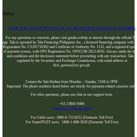
Menu
LOOK FOR TALA IN THE LIST OF SEC REGISTERED LENDING PLATFORMS
For any questions or concerns, please visit gotala.co/help or interact through the official Tal
app. Tala is operated by Tala Financing Philippines Inc., a licensed financing company with 
Registration No. CS201710582 and Certificate of Authority No. 1132, and a registered opera
of payment system, with OPS Registration No. OPSCOR-2023-0010. Always study the te
and conditions and the disclosure statement before proceeding with any transaction. Tala i
regulated by the Securities and Exchange Commission, with email address at
flcd_queries@sec.gov.ph.
Contact the Tala Hotline from Monday – Sunday, 7AM to 5PM:
Important: The phone numbers listed below are strictly for payment-related concerns only
For other questions, please use chat or our support form.
+63 2 8845 9466
Click here to chat on Viber
For Globe users: 1800-8-755-8252 (Domestic Toll Free)
For Smart/PLDT users: 1800-1-888-3028 (Domestic Toll Free)