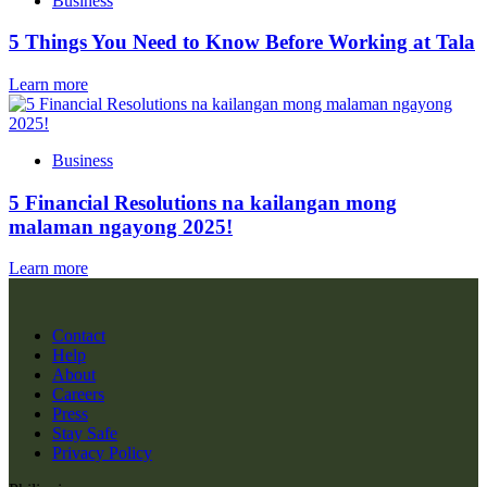
Business
5 Things You Need to Know Before Working at Tala
Learn more
Business
5 Financial Resolutions na kailangan mong
malaman ngayong 2025!
Learn more
Contact
Help
About
Careers
Press
Stay Safe
Privacy Policy